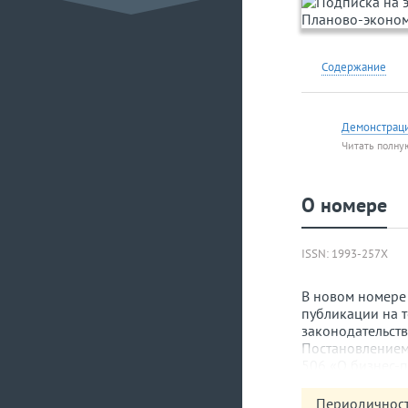
Содержание
Демонстрац
Читать полну
О номере
ISSN: 1993-257Х
В новом номере
публикации на 
законодательств
Постановлением 
506 «О бизнес-
механизм оценк
государственно
Периодичност