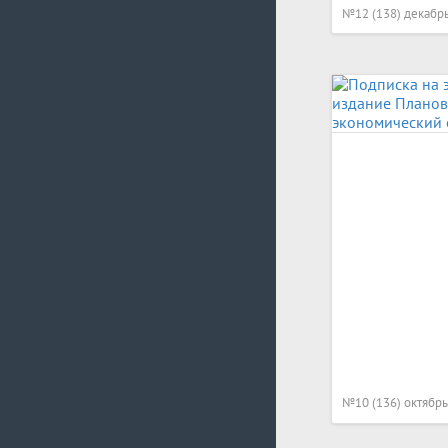
№12 (138) декабр
№10 (136) октябрь