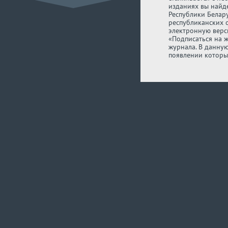
изданиях вы найде
Республики Белару
республиканских 
электронную верс
«Подписаться на 
журнала. В данну
появлении которы