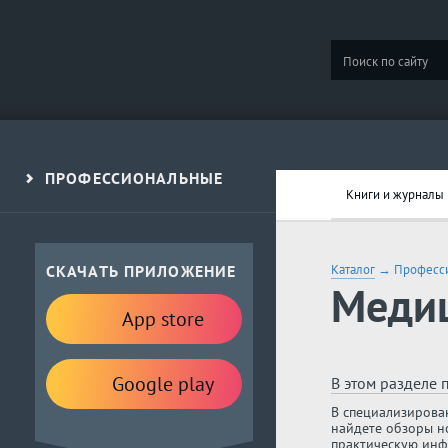
ПРОФЕССИОНАЛЬНЫЕ
Книги и журналы
СКАЧАТЬ ПРИЛОЖЕНИЕ
Каталог
→
Професс
Медиц
App store
Google play
В этом разделе 
В специализирова
найдете обзоры н
практическую инф