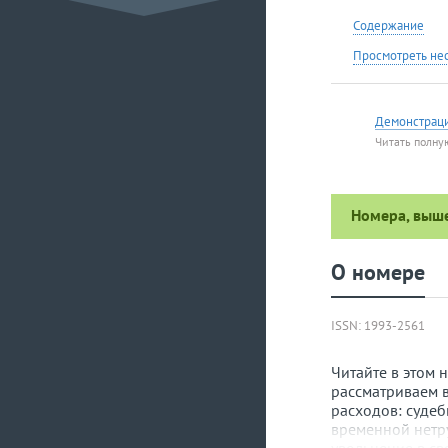
Содержание
Просмотреть не
Демонстрац
Читать полну
Номера, выш
О номере
ISSN: 1993-2561
Читайте в этом 
рассматриваем 
расходов: судеб
временной нетр
увольнение в св