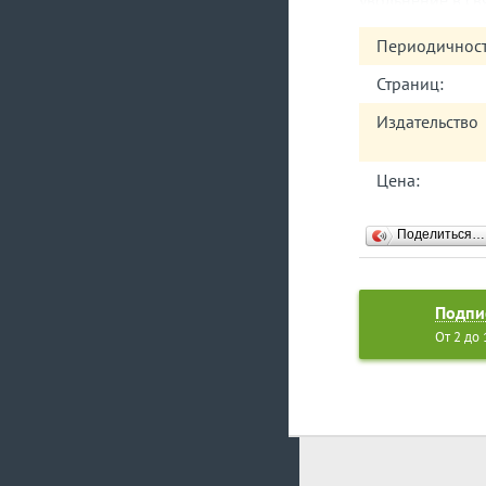
нестандартные с
особенности?
Периодичност
Страниц:
Издательство
Цена:
Поделиться…
Подпи
От 2 до