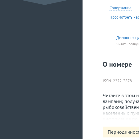
Содержание
Просмотреть не
Демонстрац
Читать полну
О номере
ISSN: 2222-3878
Читайте в этом
лампами; получ
рыбохозяйствен
населенных пун
информация по 
развития органи
Периодичност