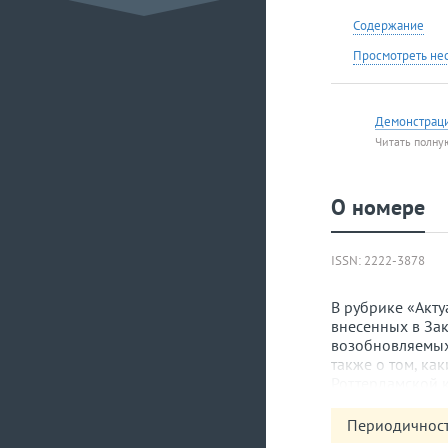
Содержание
Просмотреть не
Демонстрац
Читать полну
О номере
ISSN: 2222-3878
В рубрике «Акт
внесенных в Зак
возобновляемых 
также о том, ка
Роттердамской 
Постановлением
среды Республик
Периодичност
17.01.06-001-2